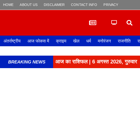
HOME
ABOUT US
DISCLAIMER
CONTACT INFO
PRIVACY POLICY
अंतर्राष्ट्रीय
आज फोकस में
क्राइम
खेल
धर्म
मनोरंजन
राजनीति
र
आज का राशिफल | 6 अगस्त 2026, गुरुवार
BREAKING NEWS