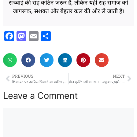
सच्चाई की राह कठिन जरूर है, लेकिन यही राह समाज को
जागरूक, सशक्त और बेहतर कल की ओर ले जाती है।
F
M
E
S
a
a
m
h
c
st
ai
ar
e
o
l
e
b
d
PREVIOUS
NEXT
o
o
शिकायत पर उपजिलाधिकारी का त्वरित एक्शन, कब्जा हटवाया
खेल प्रतिभाओं का सम्मानउत्कृष्ट प्रदर्शन करने वाले छात्र-छात्राओं को जिलाधिकारी ने किया सम्मानित।
o
n
Leave a Comment
k