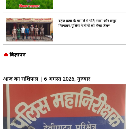
दहेज हत्या के मामले में पति, सास और ससुर
गिरफ्तार, पुलिस ने तीनों को भेजा जेल*
विज्ञापन
Marketing Hack4U
7k Network
LinkDot
Earn Yatra
Ask Daman
आज का राशिफल | 6 अगस्त 2026, गुरुवार