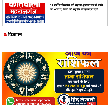
14 वर्षीय किशोरी को बहला-फुसलाकर ले जाने
का आरोप, पिता की तहरीर पर मुकदमा दर्ज
विज्ञापन
Marketing Hack4U
7k Network
LinkDot
Earn Yatra
Ask Daman