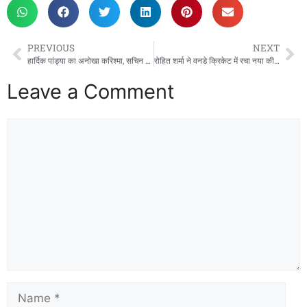
c
st
ai
ar
e
o
l
e
b
d
PREVIOUS
NEXT
o
o
हार्दिक पांड्या का अनोखा करिश्मा, सचिन और कपिल देव के स्पेशल क्लब में मारी धांसू एंट्री
रोहित शर्मा ने वनडे क्रिकेट में रचा नया कीर्तिमान, सचिन तेंदुलकर और सौरव गांगुली के क्लब में मारी एंट्री
o
n
Leave a Comment
k