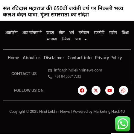
संत रविदास महाराज की 650वीं जयंती वर्ष पर निकली भव्य
कलश वंदन यात्रा, गूंजा समरसता का संदेश
अंतर्राष्ट्रीय
आज फोकस में
क्राइम
खेल
धर्म
मनोरंजन
राजनीति
राष्ट्रीय
शिक्षा
स्वास्थ्य
ई-पेपर
अन्य
Home
About us
Disclaimer
Contact info
Privacy Policy
info@hindlekhninews.com
CONTACT US
+91 9455747212
FOLLOW US ON
Copyright © 2025 Hind Lekhni News | Powered by
Marketing Hack4U
Marketing Hack4U
7k Network