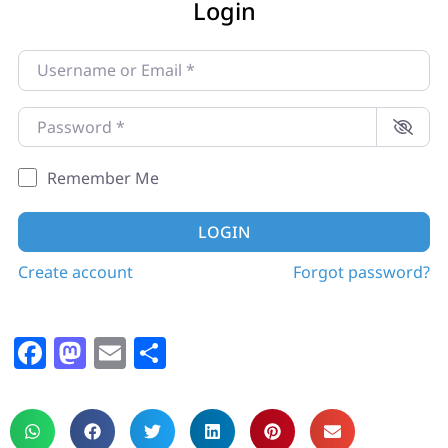
Login
Username or Email
*
Password
*
Remember Me
LOGIN
Create account
Forgot password?
F
M
E
S
a
a
m
h
c
st
ai
ar