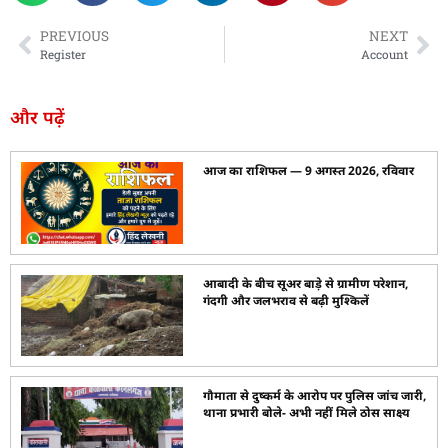
e
o
l
e
b
d
PREVIOUS
NEXT
o
o
Register
Account
o
n
और पढ़ें
k
आज का राशिफल — 9 अगस्त 2026, रविवार
आबादी के बीच सूअर बाड़े से ग्रामीण परेशान,
गंदगी और जलभराव से बढ़ी मुश्किलें
गौमाता से दुष्कर्म के आरोप पर पुलिस जांच जारी,
थाना प्रभारी बोले- अभी नहीं मिले ठोस साक्ष्य