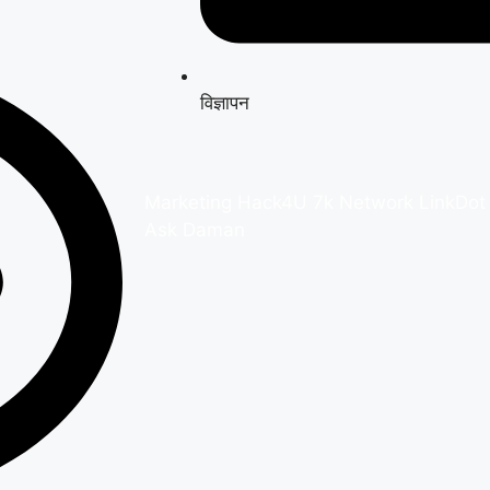
विज्ञापन
Marketing Hack4U
7k Network
LinkDot
Ask Daman