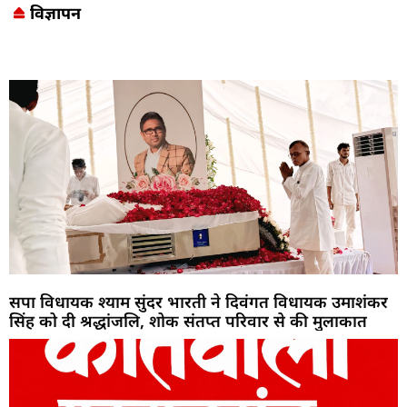
विज्ञापन
Marketing Hack4U
7k Network
LinkDot
Earn Yatra
Ask Daman
सपा विधायक श्याम सुंदर भारती ने दिवंगत विधायक उमाशंकर
सिंह को दी श्रद्धांजलि, शोक संतप्त परिवार से की मुलाकात