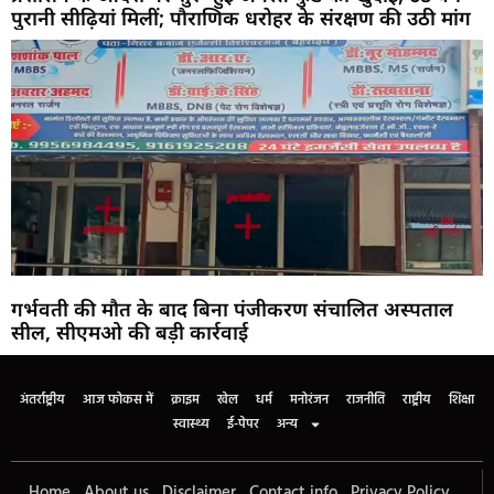
पुरानी सीढ़ियां मिलीं; पौराणिक धरोहर के संरक्षण की उठी मांग
गर्भवती की मौत के बाद बिना पंजीकरण संचालित अस्पताल
सील, सीएमओ की बड़ी कार्रवाई
अंतर्राष्ट्रीय
आज फोकस में
क्राइम
खेल
धर्म
मनोरंजन
राजनीति
राष्ट्रीय
शिक्षा
स्वास्थ्य
ई-पेपर
अन्य
Home
About us
Disclaimer
Contact info
Privacy Policy