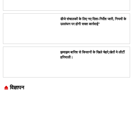
डीजे संचालकों के लिए नए दिशा-निर्देश जारी, नियमों के
उल्लंघन पर होगी सख्त कार्रवाई*
झमाझम बारिश से किसानों के खिले चेहरे,खेतों मे लौटीं
हरियाली।
विज्ञापन
Marketing Hack4U
7k Network
LinkDot
Earn Yatra
Ask Daman