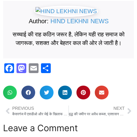
Author:
HIND LEKHNI NEWS
सच्चाई की राह कठिन जरूर है, लेकिन यही राह समाज को
जागरूक, सशक्त और बेहतर कल की ओर ले जाती है।
F
M
E
S
a
a
m
h
c
st
ail
ar
e
o
e
b
d
PREVIOUS
NEXT
o
o
कैसरगंज में एसडीओ और जेई के खिलाफ किसानों का धरना दूसरे दिन भी जारी
वृद्ध की जमीन पर अवैध कब्जा, प्रशासन ने दिए जांच के आदेश
o
n
Leave a Comment
k