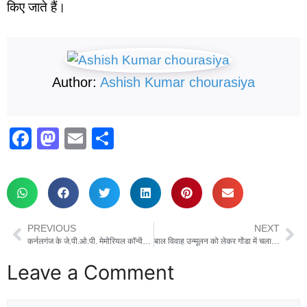
किए जाते हैं।
Author:
Ashish Kumar chourasiya
F
M
E
S
a
a
m
h
c
st
ail
ar
e
o
e
b
d
PREVIOUS
NEXT
o
o
कर्नलगंज के जे.पी.ओ.पी. मेमोरियल कॉन्वेंट स्कूल में भव्य विदाई समारोह का आयोजन
बाल विवाह उन्मूलन को लेकर गोंडा में चला जागरूकता अभियान, प्रचार वाहन रवाना
o
n
Leave a Comment
k