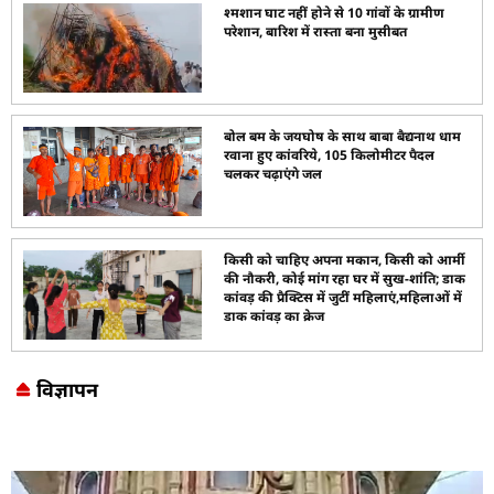
श्मशान घाट नहीं होने से 10 गांवों के ग्रामीण
परेशान, बारिश में रास्ता बना मुसीबत
बोल बम के जयघोष के साथ बाबा बैद्यनाथ धाम
रवाना हुए कांवरिये, 105 किलोमीटर पैदल
चलकर चढ़ाएंगे जल
किसी को चाहिए अपना मकान, किसी को आर्मी
की नौकरी, कोई मांग रहा घर में सुख-शांति; डाक
कांवड़ की प्रैक्टिस में जुटीं महिलाएं,महिलाओं में
डाक कांवड़ का क्रेज
विज्ञापन
Marketing Hack4U
7k Network
LinkDot
Earn Yatra
Ask Daman