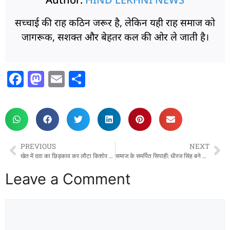
सच्चाई की राह कठिन जरूर है, लेकिन यही राह समाज को
जागरूक, सशक्त और बेहतर कल की ओर ले जाती है।
F
M
E
S
a
a
m
h
c
st
ai
ar
e
o
l
e
b
d
PREVIOUS
NEXT
o
o
खेत में दवा का छिड़काव कर लौटा किशोर हुआ बेहोश, अस्पताल में हुई मौत, परिजनों में मचा कोहराम
समाज के समर्पित सिपाही: धीरज सिंह बने युवाओं के प्रेरणास्त्रोत
o
n
Leave a Comment
k