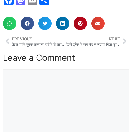
F
M
E
S
a
a
m
h
c
st
ai
ar
e
o
l
e
b
d
PREVIOUS
NEXT
o
o
तेइस वर्षीय युवक रहस्यमय तरीके से लापता, परिजनों ने दर्ज कराई गुमशुदगी
रेलवे ट्रैक के पास पेड़ से लटका मिला युवक का शव, क्षेत्र में फैली सनसनी
o
n
Leave a Comment
k