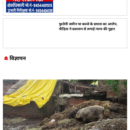
पुश्तैनी जमीन पर कब्जे के प्रयास का आरोप,
पीड़िता ने प्रशासन से लगाई न्याय की गुहार
विज्ञापन
Marketing Hack4U
7k Network
LinkDot
Earn Yatra
Ask Daman