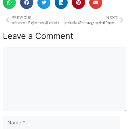
e
o
l
e
b
d
PREVIOUS
NEXT
o
o
जाने घाघरा नदी एल्गिन चरसड़ी बांध और अयोध्या की ताजा स्थिति।
करनैलगंज और मनकापुर तहसीलों में प्रशासनिक जिम्मेदारियों में हुआ फेरबदल
o
n
Leave a Comment
k