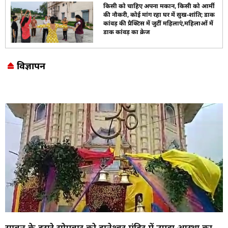
किसी को चाहिए अपना मकान, किसी को आर्मी
की नौकरी, कोई मांग रहा घर में सुख-शांति; डाक
कांवड़ की प्रैक्टिस में जुटीं महिलाएं,महिलाओं में
डाक कांवड़ का क्रेज
विज्ञापन
Marketing Hack4U
7k Network
LinkDot
Earn Yatra
Ask Daman
सावन के दूसरे सोमवार को दानेश्वर मंदिर में उमड़ा आस्था का