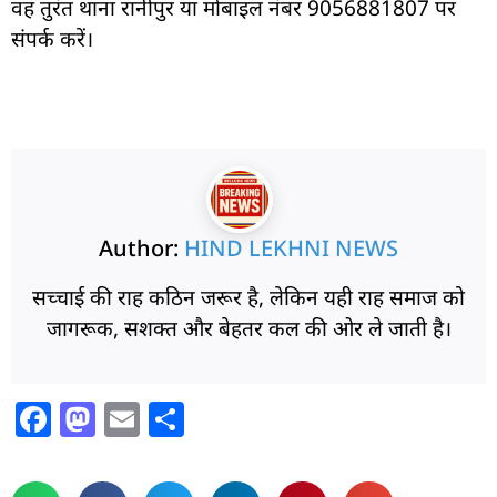
वह तुरंत थाना रानीपुर या मोबाइल नंबर 9056881807 पर
संपर्क करें।
Author:
HIND LEKHNI NEWS
सच्चाई की राह कठिन जरूर है, लेकिन यही राह समाज को
जागरूक, सशक्त और बेहतर कल की ओर ले जाती है।
F
M
E
S
a
a
m
h
c
st
ai
ar