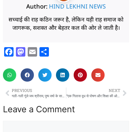
Author:
HIND LEKHNI NEWS
सच्चाई की राह कठिन जरूर है, लेकिन यही राह समाज को
जागरूक, सशक्त और बेहतर कल की ओर ले जाती है।
F
M
E
S
a
a
m
h
c
st
ai
ar
e
o
l
e
b
d
PREVIOUS
NEXT
o
o
गली-गली गूंजे जय श्रीराम, पुष्प वर्षा के साथ निकली भव्य शोभायात्रा
“एक गिलास दूध से पोषण और शिक्षा की ओर एक नई शुरुआत!”
o
n
Leave a Comment
k