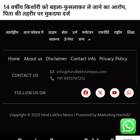
14 वर्षीय किशोरी को बहला-फुसलाकर ले जाने का आरोप,
पिता की तहरीर पर मुकदमा दर्ज
अंतर्राष्ट्रीय
आज फोकस में
क्राइम
खेल
धर्म
मनोरंजन
राजनीति
राष्ट्रीय
शिक्षा
स्वास्थ्य
ई-पेपर
अन्य
Home
About us
Disclaimer
Contact info
Privacy Policy
info@hindlekhninews.com
CONTACT US
+91 9455747212
FOLLOW US ON
Copyright © 2025 Hind Lekhni News | Powered by
Marketing Hack4U
Marketing Hack4U
7k Network