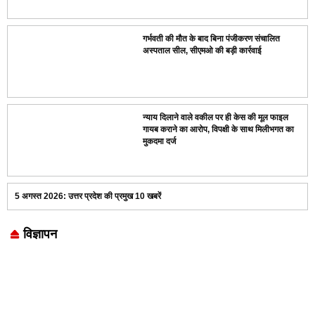
गर्भवती की मौत के बाद बिना पंजीकरण संचालित
अस्पताल सील, सीएमओ की बड़ी कार्रवाई
न्याय दिलाने वाले वकील पर ही केस की मूल फाइल
गायब कराने का आरोप, विपक्षी के साथ मिलीभगत का
मुकदमा दर्ज
5 अगस्त 2026: उत्तर प्रदेश की प्रमुख 10 खबरें
विज्ञापन
Marketing Hack4U
7k Network
LinkDot
Earn Yatra
Ask Daman