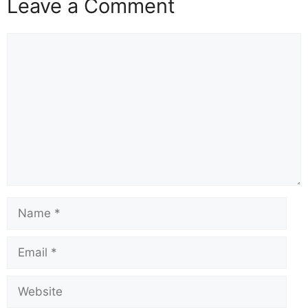
o
n
Leave a Comment
k