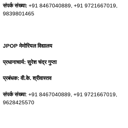
संपर्क संख्या:
+91 8467040889, +91 9721667019,
9839801465
JPOP मेमोरियल विद्यालय
प्रधानाचार्य: सुरेश चंद्र गुप्ता
प्रबंधक: वी.के. श्रीवास्तव
संपर्क संख्या
: +91 8467040889, +91 9721667019,
9628425570