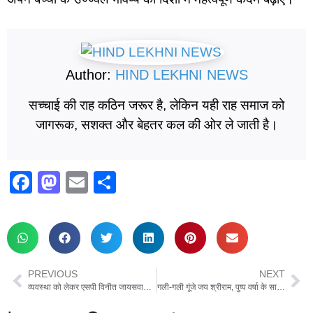
Author:
HIND LEKHNI NEWS
सच्चाई की राह कठिन जरूर है, लेकिन यही राह समाज को
जागरूक, सशक्त और बेहतर कल की ओर ले जाती है।
F
M
E
S
a
a
m
h
c
st
ail
ar
e
o
e
b
d
PREVIOUS
NEXT
o
o
व्यवस्था को लेकर एसपी विनीत जायसवाल ने किया बड़ा फेरबदल, 6 थाना प्रभारी सहित 12 उपनिरीक्षकों का तबादला
गली-गली गूंजे जय श्रीराम, पुष्प वर्षा के साथ निकली भव्य शोभायात्रा