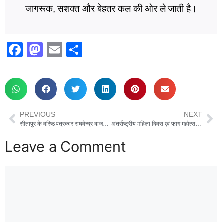
जागरूक, सशक्त और बेहतर कल की ओर ले जाती है।
F
M
E
S
a
a
m
h
c
st
ail
ar
e
o
e
b
d
PREVIOUS
NEXT
o
o
सीतापुर के वरिष्ठ पत्रकार राघवेन्द्र बाजपेई की हत्या से पत्रकारों में आक्रोश, दोषियों को फांसी की सजा की मांग
अंतर्राष्ट्रीय महिला दिवस एवं फाग महोत्सव धूमधाम से संपन्न
o
n
Leave a Comment
k