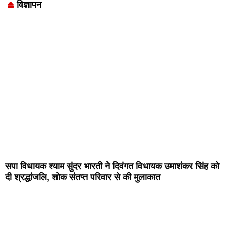
विज्ञापन
Marketing Hack4U
7k Network
LinkDot
Earn Yatra
Ask Daman
सपा विधायक श्याम सुंदर भारती ने दिवंगत विधायक उमाशंकर सिंह को
दी श्रद्धांजलि, शोक संतप्त परिवार से की मुलाकात