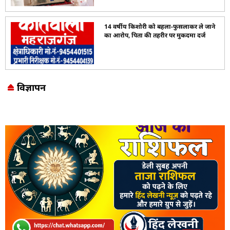
14 वर्षीय किशोरी को बहला-फुसलाकर ले जाने
का आरोप, पिता की तहरीर पर मुकदमा दर्ज
विज्ञापन
Marketing Hack4U
7k Network
LinkDot
Earn Yatra
Ask Daman