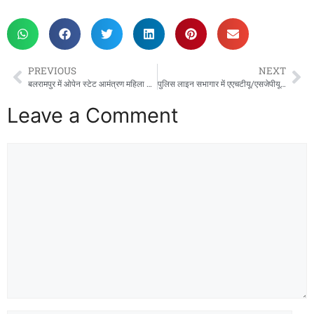
a
a
m
h
c
st
ai
ar
e
o
l
e
b
d
PREVIOUS
NEXT
o
o
बलरामपुर में ओपेन स्टेट आमंत्रण महिला हॉकी प्रतियोगिता का भव्य आगाज
पुलिस लाइन सभागार में एएचटीयू/एसजेपीयू की मासिक समन्वय बैठक संपन्न
o
n
Leave a Comment
k