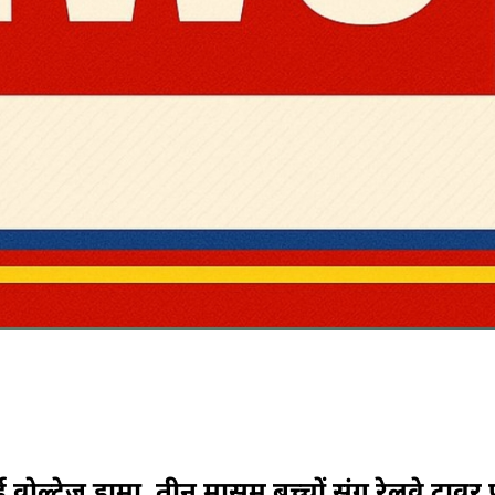
ल्टेज ड्रामा, तीन मासूम बच्चों संग रेलवे टावर 