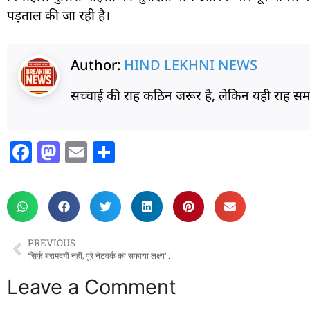
पड़ताल की जा रही है।
Author:
HIND LEKHNI NEWS
सच्चाई की राह कठिन जरूर है, लेकिन यही राह 
F
M
E
S
a
a
m
h
c
st
ai
ar
e
o
l
e
b
d
PREVIOUS
o
o
‘सिर्फ बरामदगी नहीं, पूरे नेटवर्क का सफाया लक्ष्य’ :
o
n
Leave a Comment
k