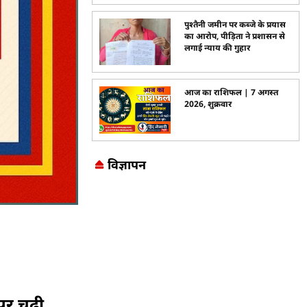
पुश्तैनी जमीन पर कब्जे के प्रयास
का आरोप, पीड़िता ने प्रशासन से
लगाई न्याय की गुहार
आज का राशिफल | 7 अगस्त
2026, शुक्रवार
विज्ञापन
Marketing Hack4U
7k Network
LinkDot
Earn Yatra
Ask Daman
पर चढ़ी