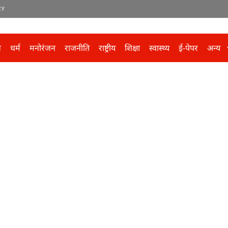
CY
ल
धर्म
मनोरंजन
राजनीति
राष्ट्रीय
शिक्षा
स्वास्थ्य
ई-पेपर
अन्य