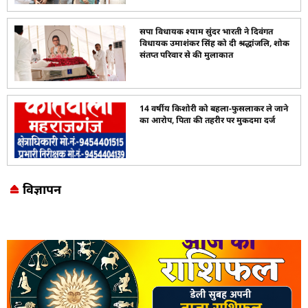
सपा विधायक श्याम सुंदर भारती ने दिवंगत
विधायक उमाशंकर सिंह को दी श्रद्धांजलि, शोक
संतप्त परिवार से की मुलाकात
14 वर्षीय किशोरी को बहला-फुसलाकर ले जाने
का आरोप, पिता की तहरीर पर मुकदमा दर्ज
विज्ञापन
Marketing Hack4U
7k Network
LinkDot
Earn Yatra
Ask Daman