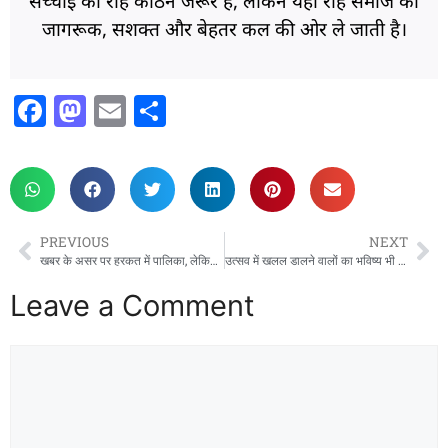
सच्चाई की राह कठिन जरूर है, लेकिन यही राह समाज को
जागरूक, सशक्त और बेहतर कल की ओर ले जाती है।
F
M
E
S
a
a
m
h
c
st
ai
ar
e
o
l
e
b
d
PREVIOUS
NEXT
o
o
खबर के असर पर हरकत में पालिका, लेकिन कूड़े में आग लगाकर बढ़ा दिया खतरा!
उत्सव में खलल डालने वालों का भविष्य भी होगा स्वाहा–योगी आदित्य नाथ
o
n
Leave a Comment
k