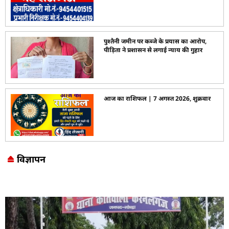
पुश्तैनी जमीन पर कब्जे के प्रयास का आरोप,
पीड़िता ने प्रशासन से लगाई न्याय की गुहार
आज का राशिफल | 7 अगस्त 2026, शुक्रवार
विज्ञापन
Marketing Hack4U
7k Network
LinkDot
Earn Yatra
Ask Daman