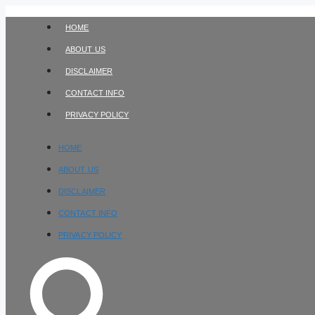
Skip
to
HOME
content
ABOUT US
DISCLAIMER
CONTACT INFO
PRIVACY POLICY
HOME
ABOUT US
DISCLAIMER
CONTACT INFO
PRIVACY POLICY