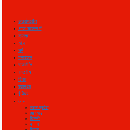
अंतर्राष्ट्रीय
आज फोकस में
क्राइम
खेल
धर्म
मनोरंजन
राजनीति
राष्ट्रीय
शिक्षा
स्वास्थ्य
ई-पेपर
अन्य
उत्तर प्रदेश
झारखंड
दिल्ली
पंजाब
बिहार