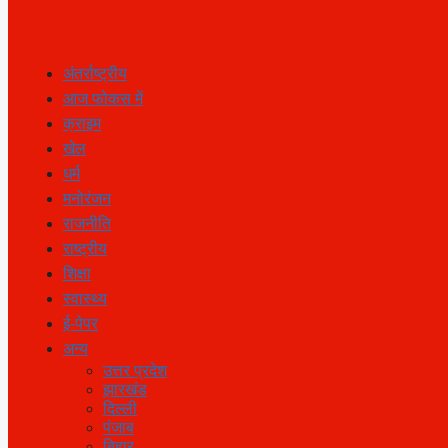
अंतर्राष्ट्रीय
आज फोकस में
क्राइम
खेल
धर्म
मनोरंजन
राजनीति
राष्ट्रीय
शिक्षा
स्वास्थ्य
ई-पेपर
अन्य
उत्तर प्रदेश
झारखंड
दिल्ली
पंजाब
बिहार