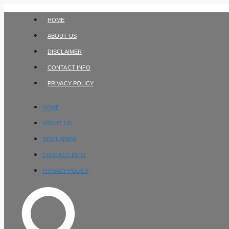
Skip
to
HOME
content
ABOUT US
DISCLAIMER
CONTACT INFO
PRIVACY POLICY
HOME
ABOUT US
DISCLAIMER
CONTACT INFO
PRIVACY POLICY