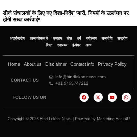
डीजे संचालकों के लिए नए दिशा-निर्देश जारी, नियमों के उल्लंघन पर
होगी सख्त कार्रवाई*
अंतर्राष्ट्रीय
आज फोकस में
क्राइम
खेल
धर्म
मनोरंजन
राजनीति
राष्ट्रीय
शिक्षा
स्वास्थ्य
ई-पेपर
अन्य
Home
About us
Disclaimer
Contact info
Privacy Policy
info@hindlekhninews.com
CONTACT US
+91 9455747212
FOLLOW US ON
Copyright © 2025 Hind Lekhni News | Powered by
Marketing Hack4U
Marketing Hack4U
7k Network