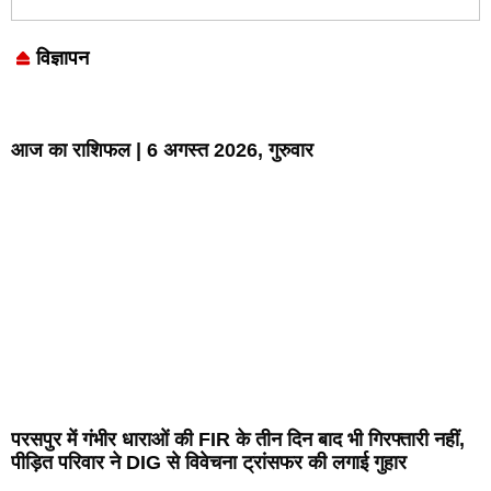
विज्ञापन
Marketing Hack4U
7k Network
LinkDot
Earn Yatra
Ask Daman
आज का राशिफल | 6 अगस्त 2026, गुरुवार
परसपुर में गंभीर धाराओं की FIR के तीन दिन बाद भी गिरफ्तारी नहीं,
पीड़ित परिवार ने DIG से विवेचना ट्रांसफर की लगाई गुहार