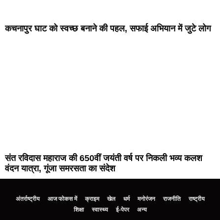
कचनापुर घाट को स्वच्छ बनाने की पहल, सफाई अभियान में जुटे लोग
संत रविदास महाराज की 650वीं जयंती वर्ष पर निकली भव्य कलश
वंदन यात्रा, गूंजा समरसता का संदेश
अंतर्राष्ट्रीय
आज फोकस में
क्राइम
खेल
धर्म
मनोरंजन
राजनीति
राष्ट्रीय
शिक्षा
स्वास्थ्य
ई-पेपर
अन्य