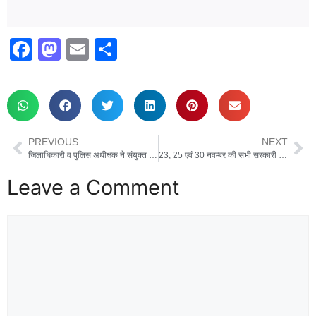
F
M
E
S
a
a
m
h
c
st
ail
ar
e
o
e
b
d
PREVIOUS
NEXT
o
o
जिलाधिकारी व पुलिस अधीक्षक ने संयुक्त रूप से जिला कारागार का किया निरीक्षण
23, 25 एवं 30 नवम्बर की सभी सरकारी छुट्टियाँ निरस्त, खुलेंगे सभी सरकारी विद्यालय।
o
n
Leave a Comment
k