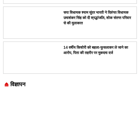
सपा विधायक श्याम सुंदर भारती ने दिवंगत विधायक
उमाशंकर सिंह को दी श्रद्धांजलि, शोक संतप्त परिवार
से की मुलाकात
14 वर्षीय किशोरी को बहला-फुसलाकर ले जाने का
आरोप, पिता की तहरीर पर मुकदमा दर्ज
विज्ञापन
Marketing Hack4U
7k Network
LinkDot
Earn Yatra
Ask Daman