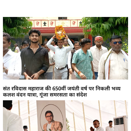
Marketing Hack4U
7k Network
LinkDot
Earn Yatra
Ask Daman
संत रविदास महाराज की 650वीं जयंती वर्ष पर निकली भव्य
कलश वंदन यात्रा, गूंजा समरसता का संदेश