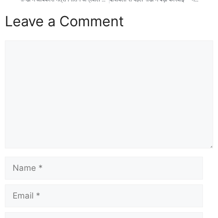
o
o
o
n
Leave a Comment
k