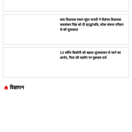
सपा विधायक श्याम सुंदर भारती ने दिवंगत विधायक
उमाशंकर सिंह को दी श्रद्धांजलि, शोक संतप्त परिवार
से की मुलाकात
14 वर्षीय किशोरी को बहला-फुसलाकर ले जाने का
आरोप, पिता की तहरीर पर मुकदमा दर्ज
विज्ञापन
Marketing Hack4U
7k Network
LinkDot
Earn Yatra
Ask Daman