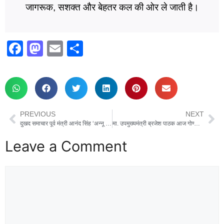
जागरूक, सशक्त और बेहतर कल की ओर ले जाती है।
F
M
E
S
a
a
m
h
c
st
ail
ar
e
o
e
b
d
PREVIOUS
NEXT
o
o
दुखद समाचार पूर्व मंत्री आनंद सिंह ‘अन्नू भैया’ नहीं रहे — लखनऊ आवास पर हुआ निधन
मा. उपमुख्यमंत्री ब्रजेश पाठक आज गोण्डा दौरे पर, स्वास्थ्य सेवाओं का लेंगे जायजा
o
n
Leave a Comment
k