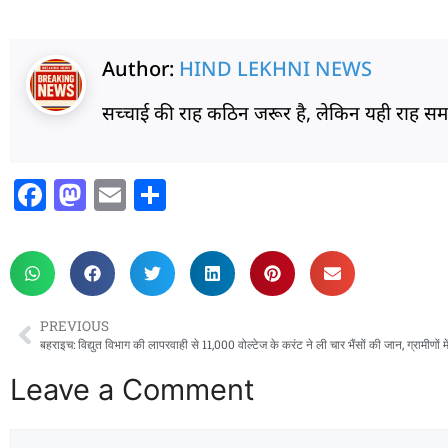
Author:
HIND LEKHNI NEWS
सच्चाई की राह कठिन जरूर है, लेकिन यही राह 
F
M
E
S
a
a
m
h
c
st
ai
ar
e
o
l
e
b
d
PREVIOUS
o
o
बहराइच: विद्युत विभाग की लापरवाही से 11,000 वोल्टेज के करंट ने ली चार भैंसों की जान, ग्रामीणों मे
o
n
Leave a Comment
k