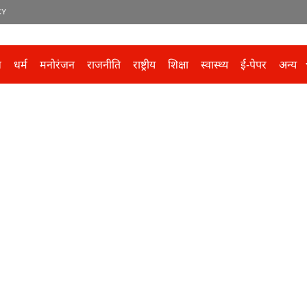
CY
ल
धर्म
मनोरंजन
राजनीति
राष्ट्रीय
शिक्षा
स्वास्थ्य
ई-पेपर
अन्य