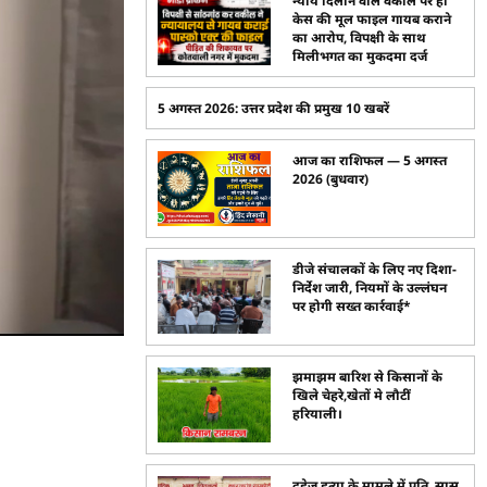
न्याय दिलाने वाले वकील पर ही
केस की मूल फाइल गायब कराने
का आरोप, विपक्षी के साथ
मिलीभगत का मुकदमा दर्ज
5 अगस्त 2026: उत्तर प्रदेश की प्रमुख 10 खबरें
आज का राशिफल — 5 अगस्त
2026 (बुधवार)
डीजे संचालकों के लिए नए दिशा-
निर्देश जारी, नियमों के उल्लंघन
पर होगी सख्त कार्रवाई*
झमाझम बारिश से किसानों के
खिले चेहरे,खेतों मे लौटीं
हरियाली।
दहेज हत्या के मामले में पति, सास