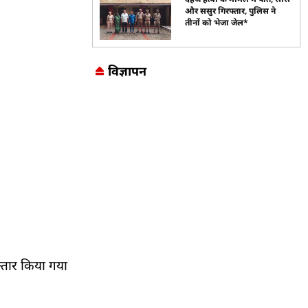
और ससुर गिरफ्तार, पुलिस ने
तीनों को भेजा जेल*
विज्ञापन
Marketing Hack4U
7k Network
LinkDot
Earn Yatra
Ask Daman
फ्तार किया गया