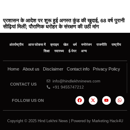
प्रशासन के आदेश पर शुरू हुई अगस्त कुंड की खुदाई, 68 वर्ष पुरानी
सीढ़ियां मिलीं; पौराणिक धरोहर के संरक्षण की उठी मांग
अंतर्राष्ट्रीय
आज फोकस में
क्राइम
खेल
धर्म
मनोरंजन
राजनीति
राष्ट्रीय
शिक्षा
स्वास्थ्य
ई-पेपर
अन्य
Home
About us
Disclaimer
Contact info
Privacy Policy
info@hindlekhninews.com
CONTACT US
+91 9455747212
FOLLOW US ON
Copyright © 2025 Hind Lekhni News | Powered by
Marketing Hack4U
Marketing Hack4U
7k Network