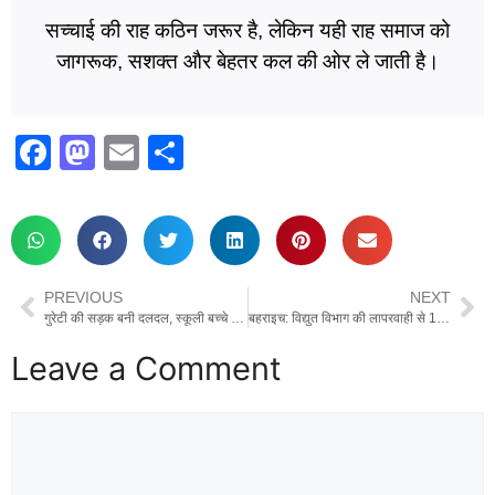
सच्चाई की राह कठिन जरूर है, लेकिन यही राह समाज को
जागरूक, सशक्त और बेहतर कल की ओर ले जाती है।
F
M
E
S
a
a
m
h
c
st
ail
ar
e
o
e
b
d
PREVIOUS
NEXT
o
o
गुरेटी की सड़क बनी दलदल, स्कूली बच्चे चोटिल – ग्रामीण बोले, क्या विकास सिर्फ कागज़ों पर है?
बहराइच: विद्युत विभाग की लापरवाही से 11,000 वोल्टेज के करंट ने ली चार भैंसों की जान, ग्रामीणों में रोष
o
n
Leave a Comment
k