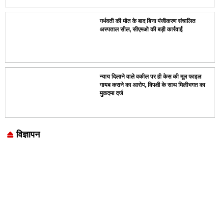
गर्भवती की मौत के बाद बिना पंजीकरण संचालित
अस्पताल सील, सीएमओ की बड़ी कार्रवाई
न्याय दिलाने वाले वकील पर ही केस की मूल फाइल
गायब कराने का आरोप, विपक्षी के साथ मिलीभगत का
मुकदमा दर्ज
विज्ञापन
Marketing Hack4U
7k Network
LinkDot
Earn Yatra
Ask Daman