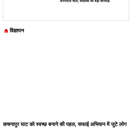
अस्पताल सील, सीएमओ की बड़ी कार्रवाई
विज्ञापन
Marketing Hack4U
7k Network
LinkDot
Earn Yatra
Ask Daman
कचनापुर घाट को स्वच्छ बनाने की पहल, सफाई अभियान में जुटे लोग