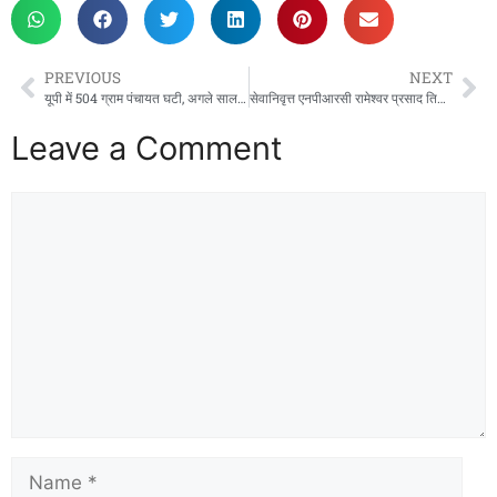
c
st
ai
ar
e
o
l
e
b
d
PREVIOUS
NEXT
o
o
यूपी में 504 ग्राम पंचायत घटी, अगले साल अप्रैल में चुनाव कराने की तैयारियांं शुरू
सेवानिवृत्त एनपीआरसी रामेश्वर प्रसाद तिवारी का निधन, क्षेत्र में शोक की लहर
o
n
Leave a Comment
k