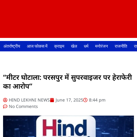
अंतर्राष्ट्रीय
आज फोकस में
क्राइम
खेल
धर्म
मनोरंजन
राजनीति
रा
“मीटर घोटाला: परसपुर में सुपरवाइजर पर हेराफेरी
का आरोप”
HIND LEKHNI NEWS
June 17, 2025
8:44 pm
No Comments