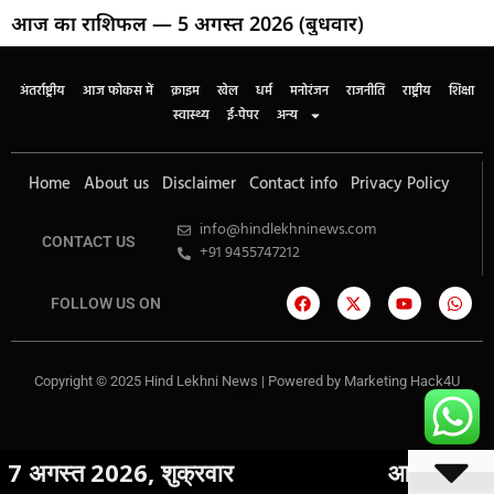
आज का राशिफल — 5 अगस्त 2026 (बुधवार)
अंतर्राष्ट्रीय
आज फोकस में
क्राइम
खेल
धर्म
मनोरंजन
राजनीति
राष्ट्रीय
शिक्षा
स्वास्थ्य
ई-पेपर
अन्य
Home
About us
Disclaimer
Contact info
Privacy Policy
info@hindlekhninews.com
CONTACT US
+91 9455747212
FOLLOW US ON
Copyright © 2025 Hind Lekhni News | Powered by
Marketing Hack4U
Marketing Hack4U
7k Network
026, शुक्रवार
आज का राशिफल | 6 अग