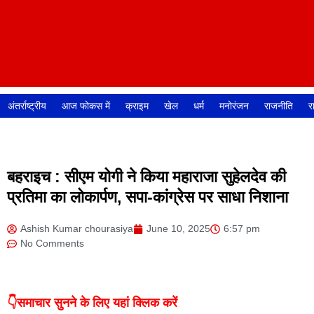
अंतर्राष्ट्रीय
आज फोकस में
क्राइम
खेल
धर्म
मनोरंजन
राजनीति
र
बहराइच : सीएम योगी ने किया महाराजा सुहेलदेव की
प्रतिमा का लोकार्पण, सपा-कांग्रेस पर साधा निशाना
Ashish Kumar chourasiya
June 10, 2025
6:57 pm
No Comments
👇समाचार सुनने के लिए यहां क्लिक करें