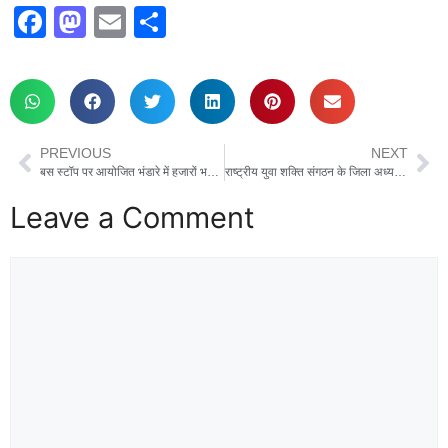
F
M
E
S
a
a
m
h
c
st
ail
ar
e
o
e
b
d
PREVIOUS
NEXT
o
o
बस स्टॉप पर आयोजित भंडारे में हजारों भक्तों ने ग्रहण किया प्रसाद
राष्ट्रीय युवा शक्ति संगठन के जिला अध्यक्ष द्वारा किया गया भंडारे का आयोजन
o
n
Leave a Comment
k