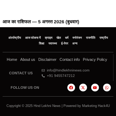
आज का राशिफल — 5 अगस्त 2026 (बुधवार)
अंतर्राष्ट्रीय
आज फोकस में
क्राइम
खेल
धर्म
मनोरंजन
राजनीति
राष्ट्रीय
शिक्षा
स्वास्थ्य
ई-पेपर
अन्य
Home
About us
Disclaimer
Contact info
Privacy Policy
info@hindlekhninews.com
CONTACT US
+91 9455747212
FOLLOW US ON
Copyright © 2025 Hind Lekhni News | Powered by
Marketing Hack4U
Marketing Hack4U
7k Network