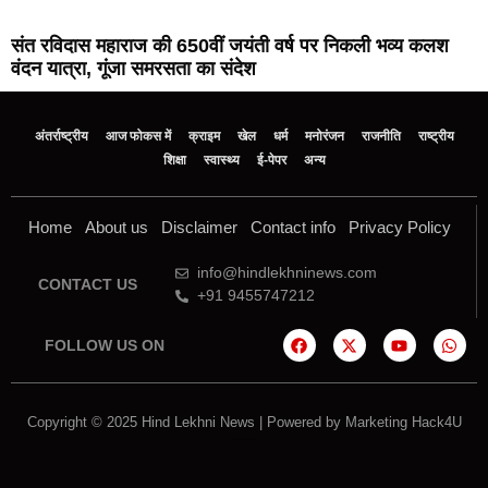
संत रविदास महाराज की 650वीं जयंती वर्ष पर निकली भव्य कलश
वंदन यात्रा, गूंजा समरसता का संदेश
अंतर्राष्ट्रीय
आज फोकस में
क्राइम
खेल
धर्म
मनोरंजन
राजनीति
राष्ट्रीय
शिक्षा
स्वास्थ्य
ई-पेपर
अन्य
Home
About us
Disclaimer
Contact info
Privacy Policy
info@hindlekhninews.com
CONTACT US
+91 9455747212
FOLLOW US ON
Copyright © 2025 Hind Lekhni News | Powered by
Marketing Hack4U
Marketing Hack4U
7k Network