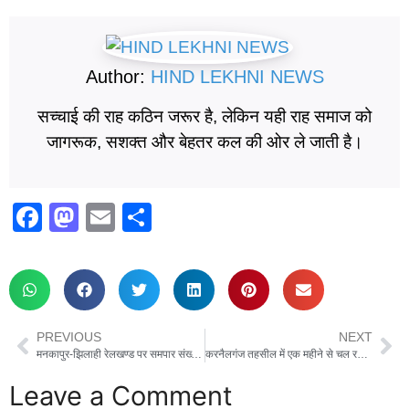
Author:
HIND LEKHNI NEWS
सच्चाई की राह कठिन जरूर है, लेकिन यही राह समाज को
जागरूक, सशक्त और बेहतर कल की ओर ले जाती है।
F
M
E
S
a
a
m
h
c
st
ail
ar
e
o
e
b
d
PREVIOUS
NEXT
o
o
मनकापुर-झिलाही रेलखण्ड पर समपार संख्या 245 / स्पेशल रहेगा बंद, ओवरहॉलिंग व मशीन पैकिंग का कार्य निर्धारित
करनैलगंज तहसील में एक महीने से चल रही वकीलों की हड़ताल खत्म, एसडीएम का हुआ तबादला
o
n
Leave a Comment