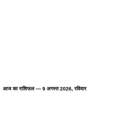
Marketing Hack4U
7k Network
LinkDot
Earn Yatra
Ask Daman
आज का राशिफल — 9 अगस्त 2026, रविवार