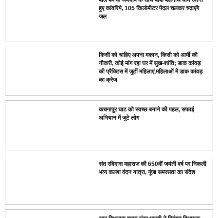
बोल बम के जयघोष के साथ बाबा बैद्यनाथ धाम रवाना
हुए कांवरिये, 105 किलोमीटर पैदल चलकर चढ़ाएंगे
जल
किसी को चाहिए अपना मकान, किसी को आर्मी की
नौकरी, कोई मांग रहा घर में सुख-शांति; डाक कांवड़
की प्रैक्टिस में जुटीं महिलाएं,महिलाओं में डाक कांवड़
का क्रेज
कचनापुर घाट को स्वच्छ बनाने की पहल, सफाई
अभियान में जुटे लोग
संत रविदास महाराज की 650वीं जयंती वर्ष पर निकली
भव्य कलश वंदन यात्रा, गूंजा समरसता का संदेश