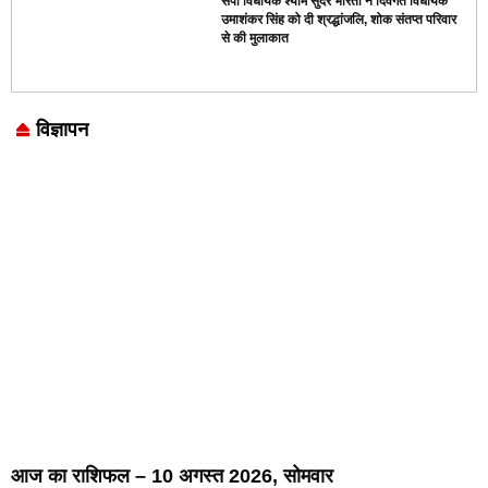
सपा विधायक श्याम सुंदर भारती ने दिवंगत विधायक
उमाशंकर सिंह को दी श्रद्धांजलि, शोक संतप्त परिवार
से की मुलाकात
विज्ञापन
Marketing Hack4U
7k Network
LinkDot
Earn Yatra
Ask Daman
आज का राशिफल – 10 अगस्त 2026, सोमवार