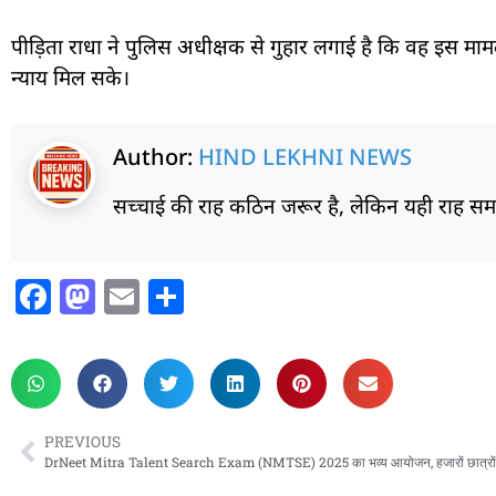
पीड़िता राधा ने पुलिस अधीक्षक से गुहार लगाई है कि वह इस मामल
न्याय मिल सके।
Author:
HIND LEKHNI NEWS
सच्चाई की राह कठिन जरूर है, लेकिन यही राह 
F
M
E
S
a
a
m
h
c
st
ai
ar
e
o
l
e
b
d
PREVIOUS
o
o