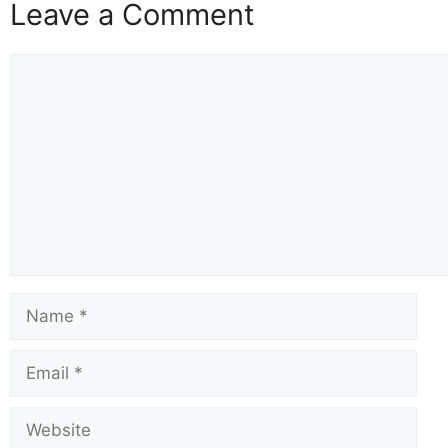
o
n
Leave a Comment
k