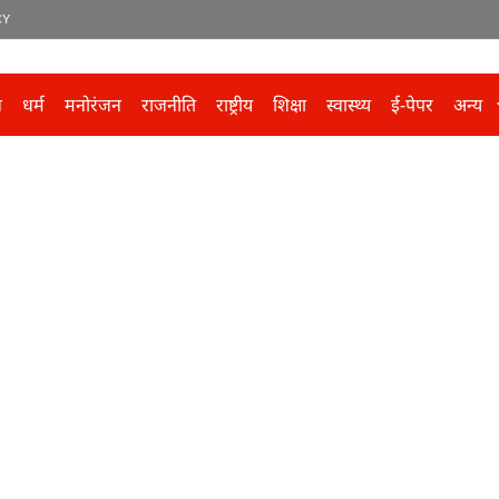
CY
ल
धर्म
मनोरंजन
राजनीति
राष्ट्रीय
शिक्षा
स्वास्थ्य
ई-पेपर
अन्य