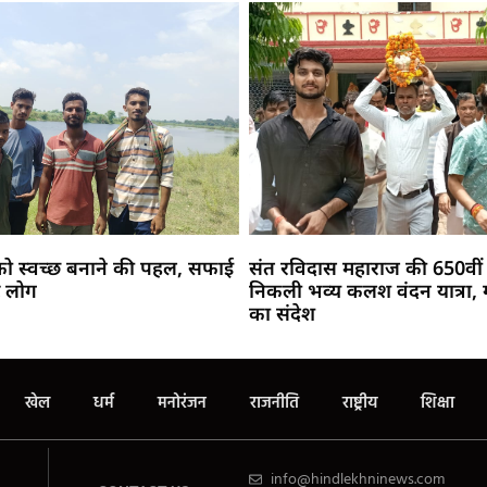
ो स्वच्छ बनाने की पहल, सफाई
संत रविदास महाराज की 650वीं 
े लोग
निकली भव्य कलश वंदन यात्रा, 
का संदेश
खेल
धर्म
मनोरंजन
राजनीति
राष्ट्रीय
शिक्षा
info@hindlekhninews.com