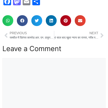
F
M
E
S
a
a
m
h
c
st
ail
ar
e
o
e
b
d
PREVIOUS
NEXT
o
o
रक्सौल में दिवंगत कामरेड आर. एन. ठाकुर को श्रद्धांजलि, रेलवे कर्मचारियों ने शोकसभा आयोजित कर दी भावभीनी श्रद्धांजलि
4 साल बाद खुला न्याय का रास्ता, गरीब परिवार की आंखों में छलके खुशी के आंसू
o
n
Leave a Comment
k