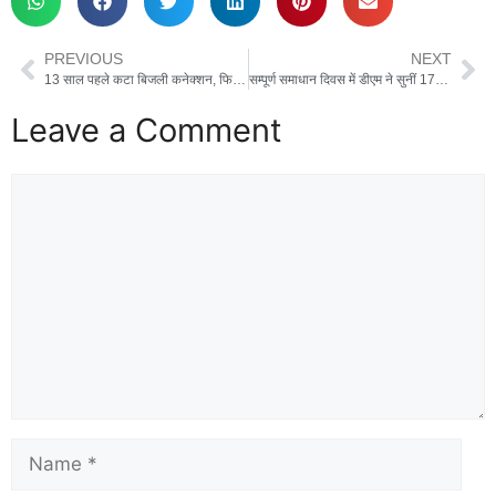
e
o
e
b
d
PREVIOUS
NEXT
o
o
13 साल पहले कटा बिजली कनेक्शन, फिर भी आता रहा बिल; बकाया पहुंचा 4 लाख के पार
सम्पूर्ण समाधान दिवस में डीएम ने सुनीं 170 शिकायतें, 7 का मौके पर निस्तारण; लापरवाही पर कार्रवाई की चेतावनी
o
n
Leave a Comment
k