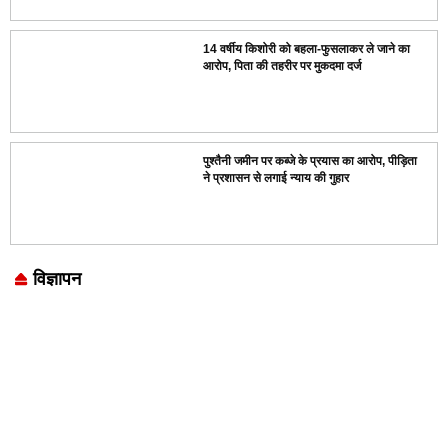
14 वर्षीय किशोरी को बहला-फुसलाकर ले जाने का
आरोप, पिता की तहरीर पर मुकदमा दर्ज
पुश्तैनी जमीन पर कब्जे के प्रयास का आरोप, पीड़िता
ने प्रशासन से लगाई न्याय की गुहार
विज्ञापन
Marketing Hack4U
7k Network
LinkDot
Earn Yatra
Ask Daman