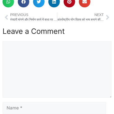
e
o
e
b
d
PREVIOUS
NEXT
o
o
रंगदारी मांगने और निर्माण कार्य में बाधा पर सभासद पर रंगदारी का आरोप, श्री चित्रगुप्त इंटर कॉलेज के प्रबंधक ने मुख्यमंत्री पोर्टल पर की शिकायत
अंतर्राष्ट्रीय योग दिवस को भव्य बनाने की तैयारी तेज, डीएम ने दिए आवश्यक निर्देश
o
n
Leave a Comment
k