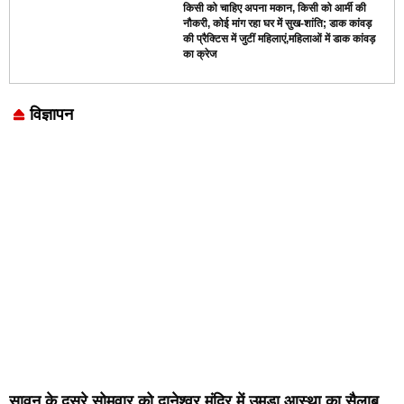
किसी को चाहिए अपना मकान, किसी को आर्मी की
नौकरी, कोई मांग रहा घर में सुख-शांति; डाक कांवड़
की प्रैक्टिस में जुटीं महिलाएं,महिलाओं में डाक कांवड़
का क्रेज
विज्ञापन
Marketing Hack4U
7k Network
LinkDot
Earn Yatra
Ask Daman
सावन के दूसरे सोमवार को दानेश्वर मंदिर में उमड़ा आस्था का सैलाब,