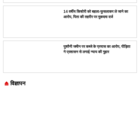
14 वर्षीय किशोरी को बहला-फुसलाकर ले जाने का
आरोप, पिता की तहरीर पर मुकदमा दर्ज
पुश्तैनी जमीन पर कब्जे के प्रयास का आरोप, पीड़िता
ने प्रशासन से लगाई न्याय की गुहार
विज्ञापन
Marketing Hack4U
7k Network
LinkDot
Earn Yatra
Ask Daman