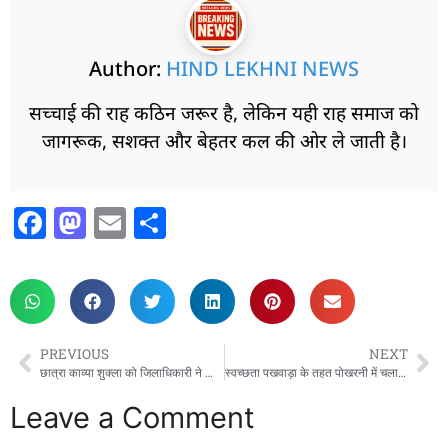
Author:
HIND LEKHNI NEWS
सच्चाई की राह कठिन जरूर है, लेकिन यही राह समाज को
जागरूक, सशक्त और बेहतर कल की ओर ले जाती है।
F
M
E
S
a
a
m
h
c
st
ai
ar
e
o
l
e
b
d
PREVIOUS
NEXT
o
o
छात्रा काव्या शुक्ला को जिलाधिकारी ने किया सम्मानित, उज्ज्वल भविष्य की दी शुभकामनाएं
स्वच्छता पखवाड़ा के तहत पोखरनी में चला विशेष सफाई अभियान, ग्रामीणों ने लिया स्वच्छता का संकल्प*
o
n
Leave a Comment
k