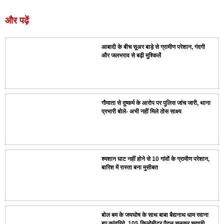
और पढ़ें
आबादी के बीच सूअर बाड़े से ग्रामीण परेशान, गंदगी
और जलभराव से बढ़ी मुश्किलें
गौमाता से दुष्कर्म के आरोप पर पुलिस जांच जारी, थाना
प्रभारी बोले- अभी नहीं मिले ठोस साक्ष्य
श्मशान घाट नहीं होने से 10 गांवों के ग्रामीण परेशान,
बारिश में रास्ता बना मुसीबत
बोल बम के जयघोष के साथ बाबा बैद्यनाथ धाम रवाना
हुए कांवरिये, 105 किलोमीटर पैदल चलकर चढ़ाएंगे