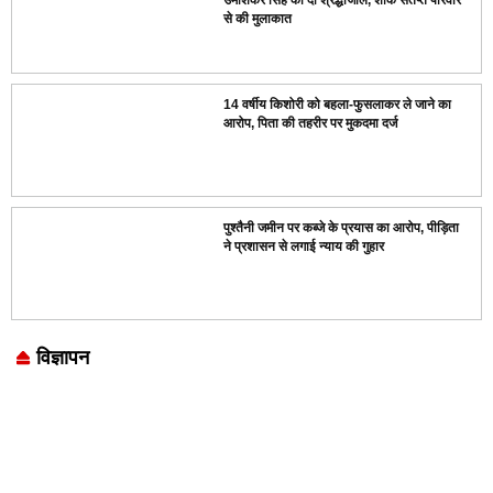
से की मुलाकात
14 वर्षीय किशोरी को बहला-फुसलाकर ले जाने का
आरोप, पिता की तहरीर पर मुकदमा दर्ज
पुश्तैनी जमीन पर कब्जे के प्रयास का आरोप, पीड़िता
ने प्रशासन से लगाई न्याय की गुहार
विज्ञापन
Marketing Hack4U
7k Network
LinkDot
Earn Yatra
Ask Daman