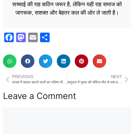
सच्चाई की राह कठिन जरूर है, लेकिन यही राह समाज को
जागरूक, सशक्त और बेहतर कल की ओर ले जाती है।
F
M
E
S
a
a
m
h
c
st
ail
ar
e
o
e
b
d
PREVIOUS
NEXT
o
o
उत्सव में खलल डालने वालों का भविष्य भी होगा स्वाहा–योगी आदित्य नाथ
ससुराल में युवक की संदिग्ध मौत से मचा हड़कंप, परिजनों के प्रदर्शन के बाद चार पर मुकदमा दर्ज
o
n
Leave a Comment
k