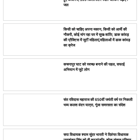
जल
किसी को चाहिए अपना मकान, किसी को आर्मी की
नौकरी, कोई मांग रहा घर में सुख-शांति; डाक कांवड़
की प्रैक्टिस में जुटीं महिलाएं,महिलाओं में डाक कांवड़
का क्रेज
कचनापुर घाट को स्वच्छ बनाने की पहल, सफाई
अभियान में जुटे लोग
संत रविदास महाराज की 650वीं जयंती वर्ष पर निकली
भव्य कलश वंदन यात्रा, गूंजा समरसता का संदेश
सपा विधायक श्याम सुंदर भारती ने दिवंगत विधायक
उमाशंकर सिंह को दी श्रद्धांजलि, शोक संतप्त परिवार