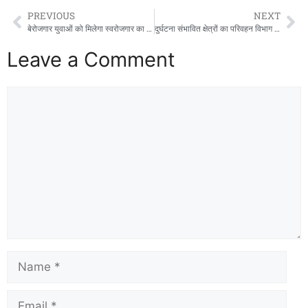
b
d
PREVIOUS
NEXT
o
o
बेरोजगार युवाओं को मिलेगा स्वरोजगार का अवसर, निःशुल्क दी जाएंगी दोना-पत्तल मेकिंग मशीनें
दुर्घटना संभावित क्षेत्रों का परिवहन विभाग ने किया निरीक्षण, सुरक्षा उपायों पर होगा अमल
o
n
Leave a Comment
k