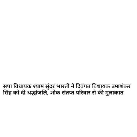
Marketing Hack4U
7k Network
LinkDot
Earn Yatra
Ask Daman
सपा विधायक श्याम सुंदर भारती ने दिवंगत विधायक उमाशंकर
सिंह को दी श्रद्धांजलि, शोक संतप्त परिवार से की मुलाकात