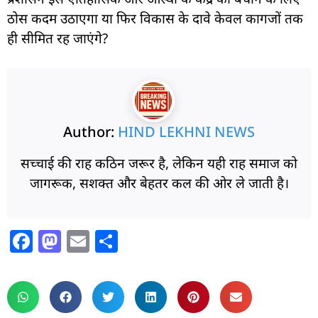
ठोस कदम उठाएगा या फिर विकास के दावे केवल कागजों तक
ही सीमित रह जाएंगे?
Author:
HIND LEKHNI NEWS
सच्चाई की राह कठिन जरूर है, लेकिन यही राह समाज को
जागरूक, सशक्त और बेहतर कल की ओर ले जाती है।
F
M
E
S
a
a
m
h
c
st
ai
ar
e
o
l
e