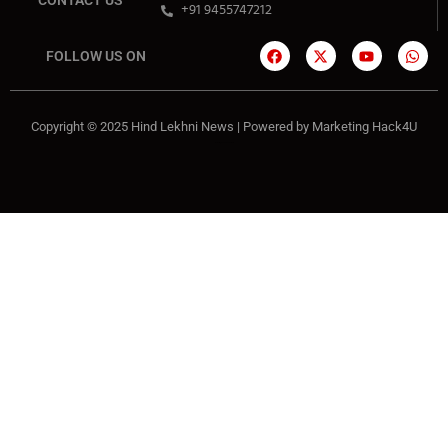
CONTACT US
+91 9455747212
FOLLOW US ON
Copyright © 2025 Hind Lekhni News | Powered by
Marketing Hack4U
Marketing Hack4U
7k Network