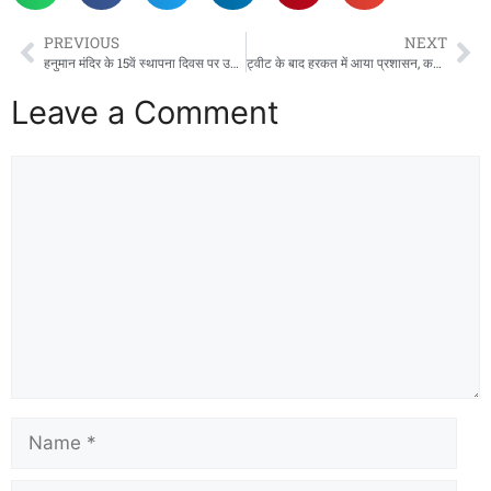
e
o
l
e
b
d
PREVIOUS
NEXT
o
o
हनुमान मंदिर के 15वें स्थापना दिवस पर उमड़ा श्रद्धा का सैलाब, हजारों श्रद्धालुओं ने ग्रहण किया प्रसाद
ट्वीट के बाद हरकत में आया प्रशासन, कर्नलगंज में डग्गामार वाहनों पर चला चेकिंग अभियान
o
n
Leave a Comment
k