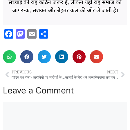
सच्चाई की राह कठिन जरूर है, लेकिन यही राह समाज को
जागरूक, सशक्त और बेहतर कल की ओर ले जाती है।
F
M
E
S
a
a
m
h
c
st
ai
ar
e
o
l
e
b
d
PREVIOUS
NEXT
o
o
पीड़ित पक्ष बोला- आरोपियों पर कार्रवाई के बजाय हमें ही बनाया जा रहा निशाना, आईजी से लगाई न्याय की गुहार
महंगाई के विरोध में आज निकलेगा सपा का पैदल मार्च
o
n
Leave a Comment
k