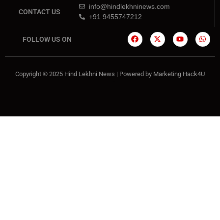
info@hindlekhninews.com
CONTACT US
+91 9455747212
FOLLOW US ON
Copyright © 2025 Hind Lekhni News | Powered by
Marketing Hack4U
Marketing Hack4U
7k Network