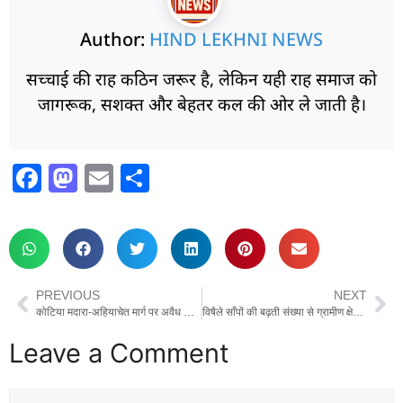
Author:
HIND LEKHNI NEWS
सच्चाई की राह कठिन जरूर है, लेकिन यही राह समाज को
जागरूक, सशक्त और बेहतर कल की ओर ले जाती है।
F
M
E
S
a
a
m
h
c
st
ai
ar
e
o
l
e
b
d
PREVIOUS
NEXT
o
o
कोटिया मदारा-अहियाचेत मार्ग पर अवैध कब्जा, ग्रामीणों की आवाज दबाने की कोशिश, प्रशासन से की गई कार्रवाई की मांग
विषैले साँपों की बढ़ती संख्या से ग्रामीण क्षेत्रों में दहशत, ग्रामीणों ने स्वास्थ्य सुविधाएं बढ़ाने की मांग की
o
n
Leave a Comment
k