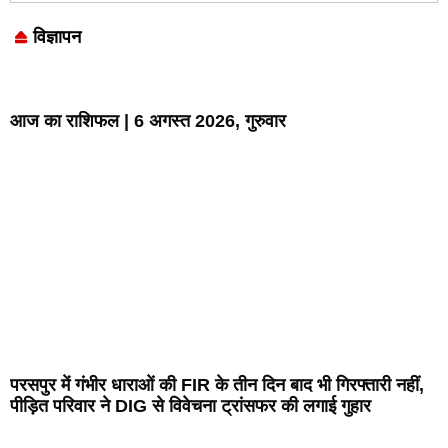
विज्ञापन
Marketing Hack4U
7k Network
LinkDot
Earn Yatra
Ask Daman
आज का राशिफल | 6 अगस्त 2026, गुरुवार
परसपुर में गंभीर धाराओं की FIR के तीन दिन बाद भी गिरफ्तारी नहीं,
पीड़ित परिवार ने DIG से विवेचना ट्रांसफर की लगाई गुहार