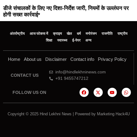
डीजे संचालकों के लिए नए दिशा-निर्देश जारी, नियमों के उल्लंघन पर
होगी सख्त कार्रवाई*
अंतर्राष्ट्रीय
आज फोकस में
क्राइम
खेल
धर्म
मनोरंजन
राजनीति
राष्ट्रीय
शिक्षा
स्वास्थ्य
ई-पेपर
अन्य
Home
About us
Disclaimer
Contact info
Privacy Policy
info@hindlekhninews.com
CONTACT US
+91 9455747212
FOLLOW US ON
Copyright © 2025 Hind Lekhni News | Powered by
Marketing Hack4U
Marketing Hack4U
7k Network