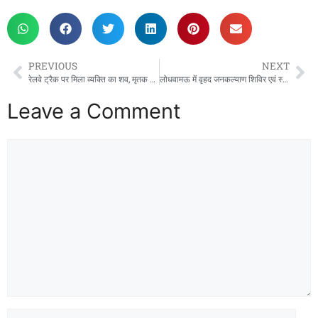
c
st
ai
ar
e
o
l
e
b
d
PREVIOUS
NEXT
o
o
रेलवे ट्रैक पर मिला व्यक्ति का शव, मृतक की हुई पहचान
लोधवामऊ में वृहद जनकल्याण शिविर एवं स्वास्थ्य मेले का आयोजन, विधायक अदिति सिंह ने लाभार्थियों को वितरित किए प्रमाणपत्र व चाभियां*
o
n
Leave a Comment
k