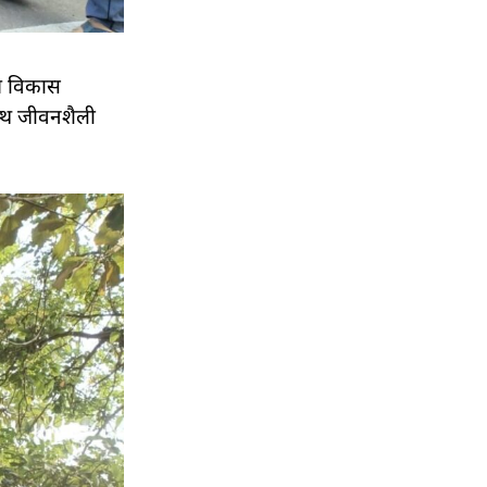
्य विकास
स्थ जीवनशैली