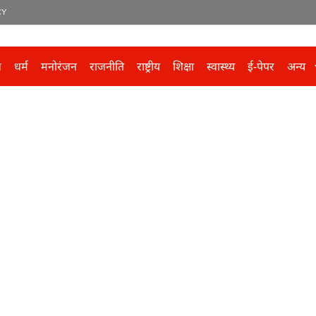
CY
ल
धर्म
मनोरंजन
राजनीति
राष्ट्रीय
शिक्षा
स्वास्थ्य
ई-पेपर
अन्य