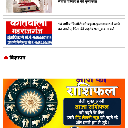
संतप्त परिवार से की मुलाकात
14 वर्षीय किशोरी को बहला-फुसलाकर ले जाने
का आरोप, पिता की तहरीर पर मुकदमा दर्ज
विज्ञापन
Marketing Hack4U
7k Network
LinkDot
Earn Yatra
Ask Daman