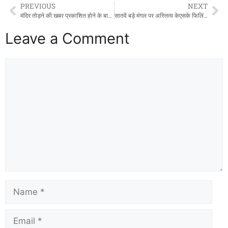
b
d
PREVIOUS
NEXT
o
o
मंदिर तोड़ने की खबर प्रकाशित होने के बाद पत्रकार और भाई पर हमला, दोनों घायल
सातवें बड़े मंगल पर अस्तित्व केएसके फिलिंग स्टेशन पर भव्य भंडारा, हजारों श्रद्धालुओं ने ग्रहण किया प्रसाद
o
n
Leave a Comment
k