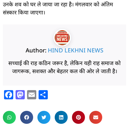
उनके शव को घर ले जाया जा रहा है। मंगलवार को अंतिम
संस्कार किया जाएगा।
Author:
HIND LEKHNI NEWS
सच्चाई की राह कठिन जरूर है, लेकिन यही राह समाज को
जागरूक, सशक्त और बेहतर कल की ओर ले जाती है।
F
M
E
S
a
a
m
h
c
st
ai
ar
e
o
l
e