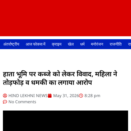
अंतर्राष्ट्रीय
आज फोकस में
क्राइम
खेल
धर्म
मनोरंजन
राजनीति
रा
हाता भूमि पर कब्जे को लेकर विवाद, महिला ने
तोड़फोड़ व धमकी का लगाया आरोप
HIND LEKHNI NEWS
May 31, 2026
8:28 pm
No Comments