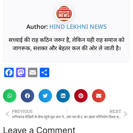
Author:
HIND LEKHNI NEWS
सच्चाई की राह कठिन जरूर है, लेकिन यही राह समाज को
जागरूक, सशक्त और बेहतर कल की ओर ले जाती है।
F
M
E
S
a
a
m
h
c
st
ai
ar
e
o
l
e
b
d
PREVIOUS
NEXT
o
o
अग्निकांड पीड़ितों के बीच पहुंचे युवा सपा नेता आदर्श भारती, बांटी राहत सामग्री
संत राम बी.ए. का 38वां परिनिर्वाण दिवस श्रद्धा एवं संकल्प के साथ मनाया गया
o
n
Leave a Comment