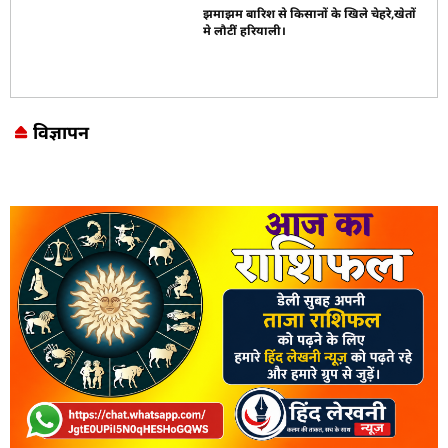
झमाझम बारिश से किसानों के खिले चेहरे,खेतों
मे लौटीं हरियाली।
विज्ञापन
Marketing Hack4U
7k Network
LinkDot
Earn Yatra
Ask Daman