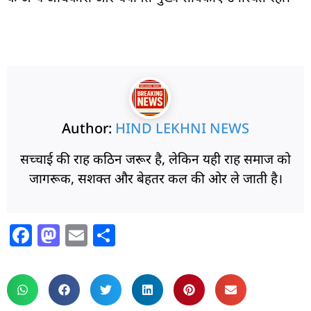
Author:
HIND LEKHNI NEWS
सच्चाई की राह कठिन जरूर है, लेकिन यही राह समाज को
जागरूक, सशक्त और बेहतर कल की ओर ले जाती है।
F
M
E
S
a
a
m
h
c
st
ai
ar
e
o
l
e