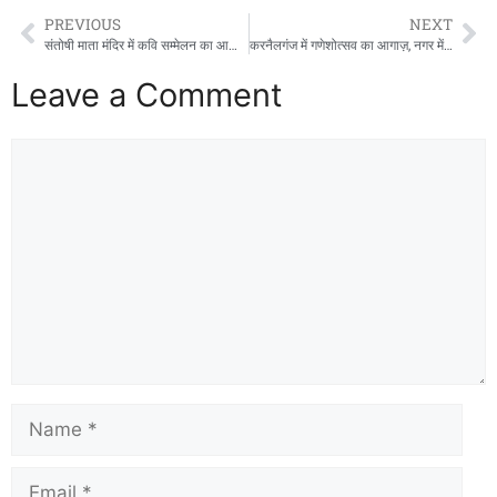
b
d
PREVIOUS
NEXT
o
o
संतोषी माता मंदिर में कवि सम्मेलन का आयोजन, कवियों की रचनाओं ने बांधा समां
करनैलगंज में गणेशोत्सव का आगाज़, नगर में भक्ति और उल्लास का वातावरण
o
n
Leave a Comment
k